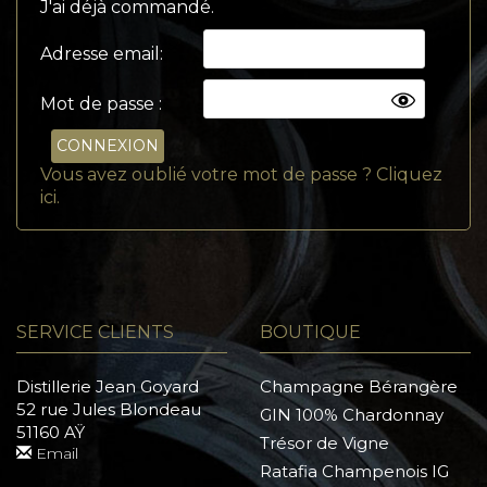
J'ai déjà commandé.
Adresse email:
Mot de passe :
CONNEXION
Vous avez oublié votre mot de passe ? Cliquez
ici.
SERVICE CLIENTS
BOUTIQUE
Distillerie Jean Goyard
Champagne Bérangère
52 rue Jules Blondeau
GIN 100% Chardonnay
51160 AŸ
Trésor de Vigne
Email
Ratafia Champenois IG