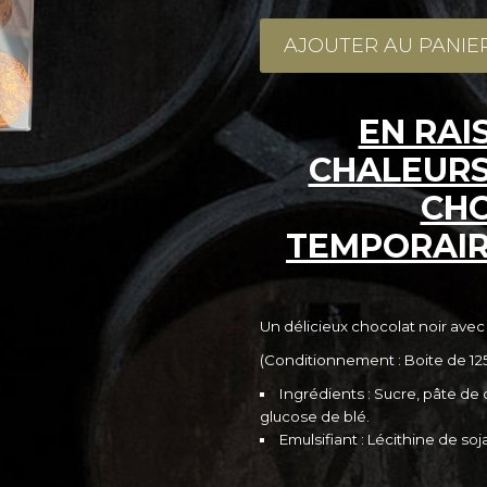
AJOUTER AU PANIE
EN RAI
CHALEURS
CHO
TEMPORAI
Un délicieux chocolat noir ave
(Conditionnement : Boite de 12
Ingrédients : Sucre, pâte d
glucose de blé.
Emulsifiant : Lécithine de soja