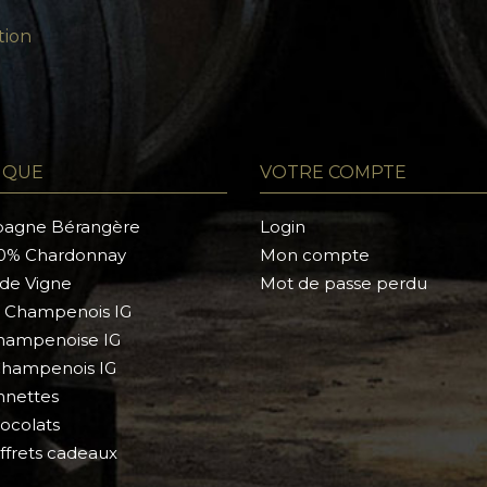
tion
IQUE
VOTRE COMPTE
agne Bérangère
Login
0% Chardonnay
Mon compte
 de Vigne
Mot de passe perdu
a Champenois IG
hampenoise IG
hampenois IG
nettes
ocolats
ffrets cadeaux