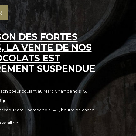
R
SON DES FORTES
, LA VENTE DE NOS
COLATS EST
REMENT SUSPENDUE
c son coeur coulant au Marc Champenois IG.
5gr)
e cacao, Marc Champenois 14%, beurre de cacao,
 vanilline