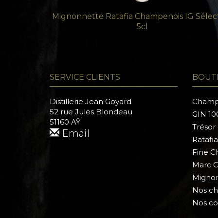
Mignonnette Ratafia Champenois IG Sélec
5cl
SERVICE CLIENTS
BOUT
Distillerie Jean Goyard
Champ
52 rue Jules Blondeau
GIN 10
51160 AŸ
Trésor
Email
Ratafi
Fine C
Marc C
Mignon
Nos ch
Nos co