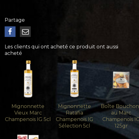
Partage
Les clients qui ont acheté ce produit ont aussi
acheté
Mignonnette
Mignonnette
Boîte Bouchon
Vieux Marc
Ratafia
au Marc
Champenois IG 5cl
Champenois IG
Champenois I
Sélection 5cl
125gr