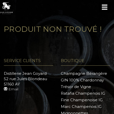
TOG
NAV
PRODUIT NON TROUVÉ !
SERVICE CLIENTS
BOUTIQUE
Distillerie Jean Goyard
Champagne Bérangère
52 rue Jules Blondeau
GIN 100% Chardonnay
51160 AŸ
Trésor de Vigne
Email
Ratafia Champenois IG
Fine Champenoise IG
Marc Champenois IG
Mignonnettes