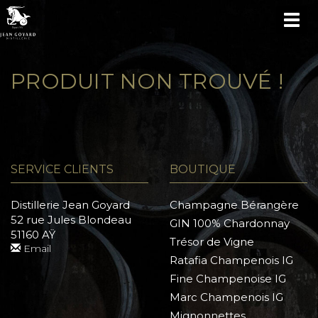
TOG
NAV
PRODUIT NON TROUVÉ !
SERVICE CLIENTS
BOUTIQUE
Distillerie Jean Goyard
Champagne Bérangère
52 rue Jules Blondeau
GIN 100% Chardonnay
51160 AŸ
Trésor de Vigne
Email
Ratafia Champenois IG
Fine Champenoise IG
Marc Champenois IG
Mignonnettes