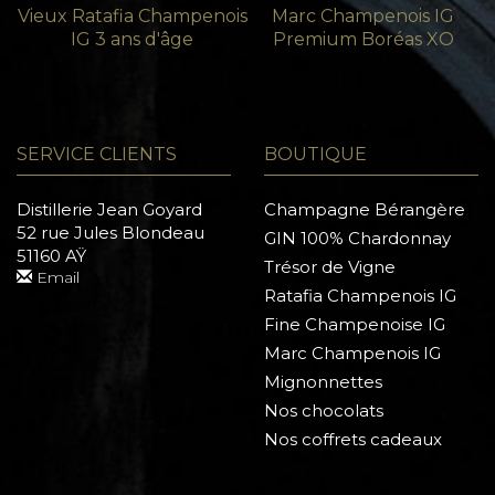
Vieux Ratafia Champenois
Marc Champenois IG
IG 3 ans d'âge
Premium Boréas XO
SERVICE CLIENTS
BOUTIQUE
Distillerie Jean Goyard
Champagne Bérangère
52 rue Jules Blondeau
GIN 100% Chardonnay
51160 AŸ
Trésor de Vigne
Email
Ratafia Champenois IG
Fine Champenoise IG
Marc Champenois IG
Mignonnettes
Nos chocolats
Nos coffrets cadeaux