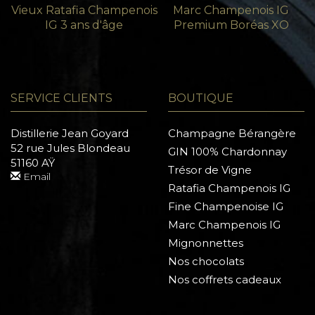
Vieux Ratafia Champenois
Marc Champenois IG
IG 3 ans d'âge
Premium Boréas XO
SERVICE CLIENTS
BOUTIQUE
Distillerie Jean Goyard
Champagne Bérangère
52 rue Jules Blondeau
GIN 100% Chardonnay
51160 AŸ
Trésor de Vigne
Email
Ratafia Champenois IG
Fine Champenoise IG
Marc Champenois IG
Mignonnettes
Nos chocolats
Nos coffrets cadeaux