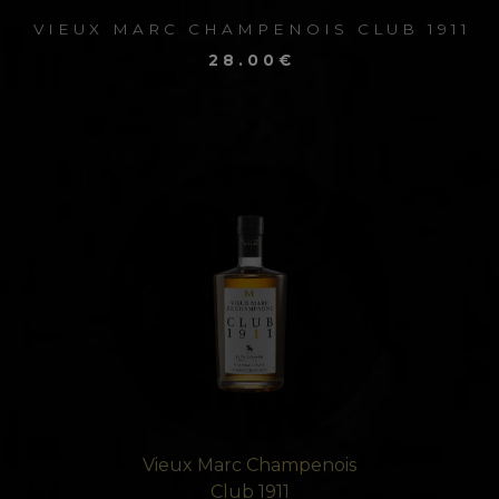
VIEUX MARC CHAMPENOIS CLUB
VIEUX MARC CHAMPENOIS CLUB 1911
1911
28.00€
70 CL - VIEILLI 4 ANS EN FÛT DE CHÉNE -
40%
28.00€
+ Panier
+ d'info
Vieux Marc Champenois
Club 1911