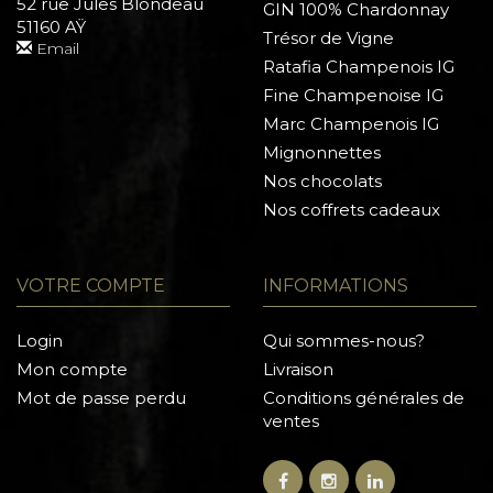
52 rue Jules Blondeau
GIN 100% Chardonnay
51160 AŸ
Trésor de Vigne
Email
Ratafia Champenois IG
Fine Champenoise IG
Marc Champenois IG
Mignonnettes
Nos chocolats
Nos coffrets cadeaux
VOTRE COMPTE
INFORMATIONS
Login
Qui sommes-nous?
Mon compte
Livraison
Mot de passe perdu
Conditions générales de
ventes