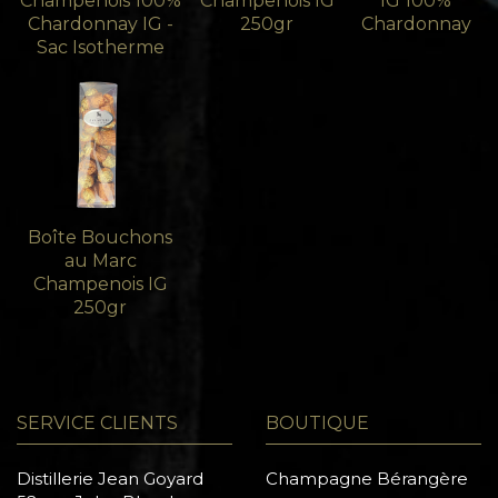
Champenois 100%
Champenois IG
IG 100%
Chardonnay IG -
250gr
Chardonnay
Sac Isotherme
Boîte Bouchons
au Marc
Champenois IG
250gr
SERVICE CLIENTS
BOUTIQUE
Distillerie Jean Goyard
Champagne Bérangère