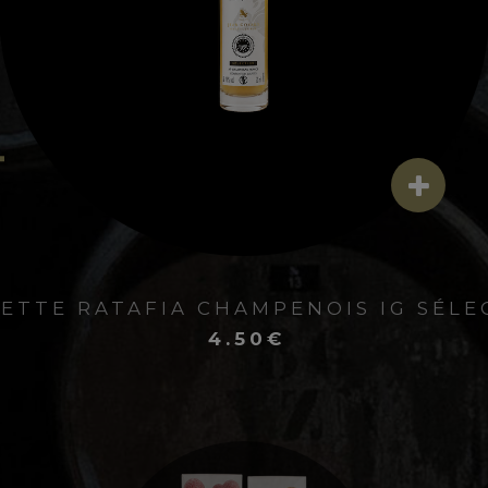
ATAFIA CHAMPENOI
5CL
TTE RATAFIA CHAMPENOIS IG SÉLE
PRÉSENTATION :
4.50€
MPENOIS IG CLUB 1911 RÉVÈLE DES N
 AINSI QUE DE CHAUDES NUANCES DE
À PÂTE PERSILLÉE : CETTE ÉLÉGANT