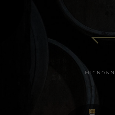
MIGNONNETTE R
MIGNONNE
A L'APÉRITIF, LE RATAFIA CHA
PRUNEAU ET DE PAIN D'ÉPICE
FOIE GRAS, MELON OU FROMAGE 