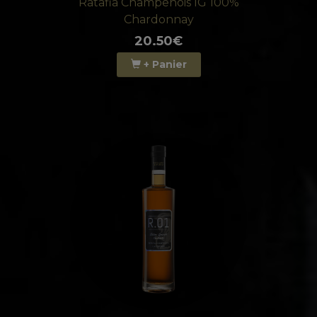
Ratafia Champenois IG 100%
Chardonnay
20.50€
+ Panier