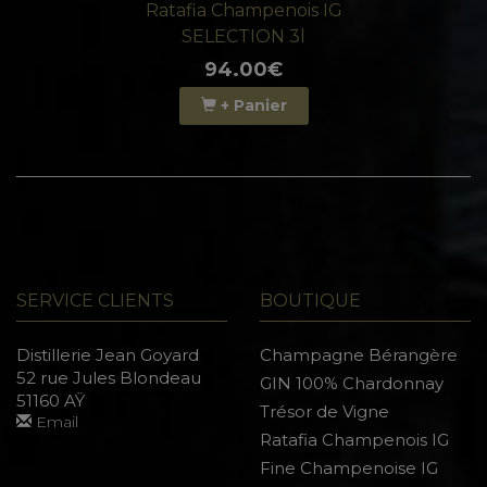
Ratafia Champenois IG
SELECTION 3l
94.00€
+ Panier
SERVICE CLIENTS
BOUTIQUE
Distillerie Jean Goyard
Champagne Bérangère
52 rue Jules Blondeau
GIN 100% Chardonnay
51160 AŸ
Trésor de Vigne
Email
Ratafia Champenois IG
Fine Champenoise IG