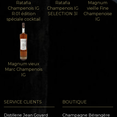
Ratafia
Ratafia
Magnum
Champenois IG
Champenois IG
vieille Fine
R.01 édition
SELECTION 3l
Champenoise
spéciale cocktail
IG
Magnum vieux
Marc Champenois
IG
SERVICE CLIENTS
BOUTIQUE
Distillerie Jean Goyard
Champagne Bérangère