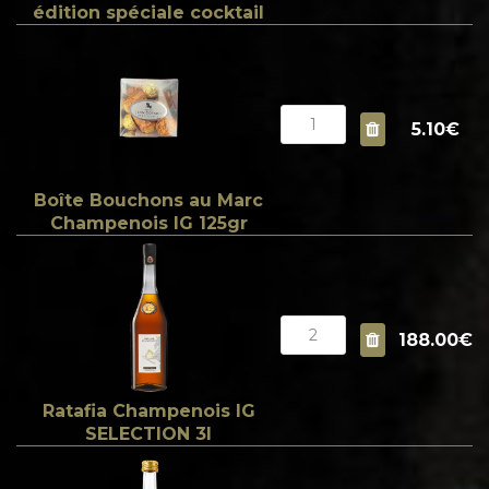
édition spéciale cocktail
5.10€
Boîte Bouchons au Marc
Champenois IG 125gr
188.00€
Ratafia Champenois IG
SELECTION 3l