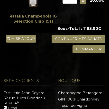
20.00€
Ratafia Champenois IG
Sélection Club 1911
Sous-Total : 1183.90€
MISE À JOUR
CONTINUER MES ACHATS
COMMANDER
SERVICE CLIENTS
BOUTIQUE
Distillerie Jean Goyard
Champagne Bérangère
52 rue Jules Blondeau
GIN 100% Chardonnay
51160 AŸ
Trésor de Vigne
Email