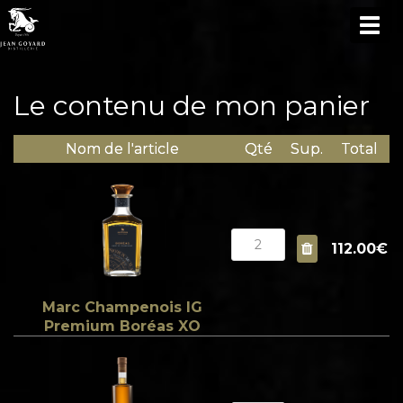
TOG
NAV
Le contenu de mon panier
Nom de l'article
Qté
Sup.
Total
112.00€
Marc Champenois IG
Premium Boréas XO