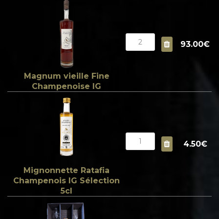
93.00€
Magnum vieille Fine
Champenoise IG
4.50€
Mignonnette Ratafia
Champenois IG Sélection
5cl