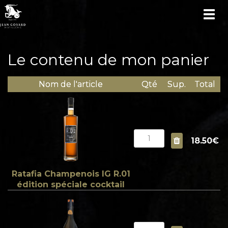
TOG
NAV
Le contenu de mon panier
Nom de l'article
Qté
Sup.
Total
18.50€
Ratafia Champenois IG R.01
édition spéciale cocktail