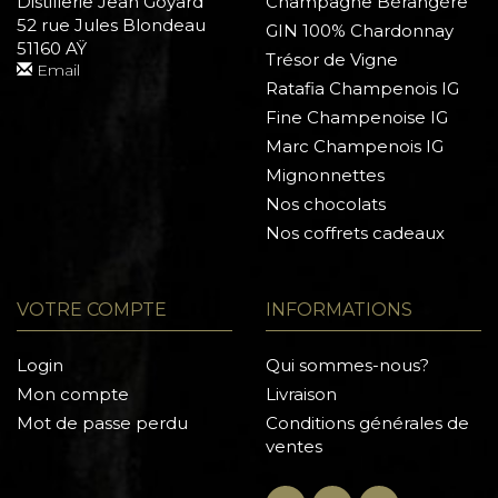
Distillerie Jean Goyard
Champagne Bérangère
52 rue Jules Blondeau
GIN 100% Chardonnay
51160 AŸ
Trésor de Vigne
Email
Ratafia Champenois IG
Fine Champenoise IG
Marc Champenois IG
Mignonnettes
Nos chocolats
Nos coffrets cadeaux
VOTRE COMPTE
INFORMATIONS
Login
Qui sommes-nous?
Mon compte
Livraison
Mot de passe perdu
Conditions générales de
ventes