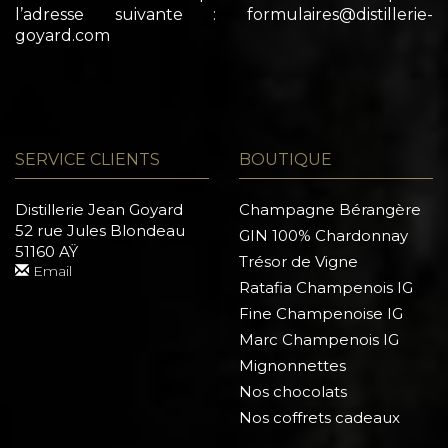
l’adresse suivante : formulaires@distillerie-
goyard.com
SERVICE CLIENTS
BOUTIQUE
Distillerie Jean Goyard
Champagne Bérangère
52 rue Jules Blondeau
GIN 100% Chardonnay
51160 AŸ
Trésor de Vigne
Email
Ratafia Champenois IG
Fine Champenoise IG
Marc Champenois IG
Mignonnettes
Nos chocolats
Nos coffrets cadeaux