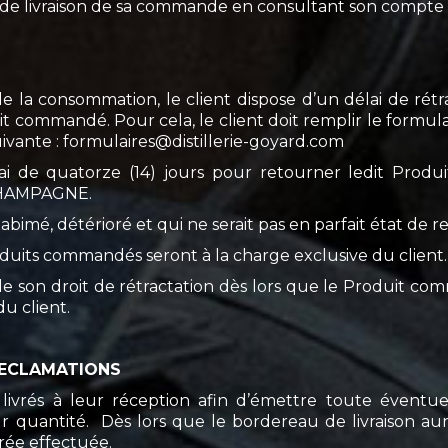
pes de livraison de sa commande en consultant son compte 
la consommation, le client dispose d’un délai de rétra
 commandé. Pour cela, le client doit remplir le formulai
uivante : formulaires@distillerie-goyard.com
ai de quatorze (14) jours pour retourner ledit Produi
-CHAMPAGNE.
 abimé, détérioré et qui ne serait pas en parfait état de
Produits commandés seront à la charge exclusive du client.
 de son droit de rétractation dès lors que le Produit c
du client.
 RECLAMATIONS
ts livrés à leur réception afin d’émettre toute éventu
eur quantité. Dès lors que le bordereau de livraison au
érée effectuée.