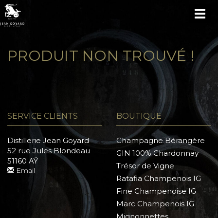
TOG
NAV
PRODUIT NON TROUVÉ !
SERVICE CLIENTS
BOUTIQUE
Distillerie Jean Goyard
Champagne Bérangère
52 rue Jules Blondeau
GIN 100% Chardonnay
51160 AŸ
Trésor de Vigne
Email
Ratafia Champenois IG
Fine Champenoise IG
Marc Champenois IG
Mignonnettes