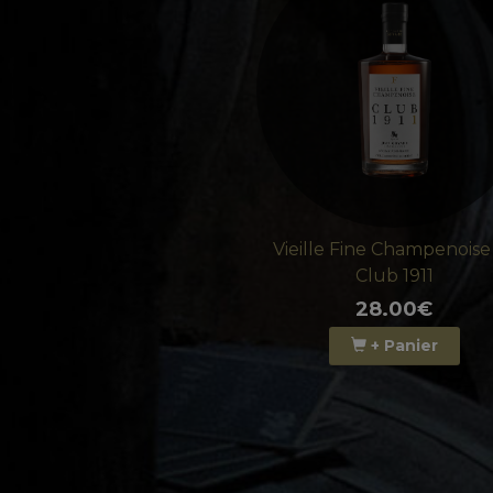
Vieille Fine Champenoise
Club 1911
28.00€
+ Panier
VIEILLE FI
70CL - 4 ANS MIN