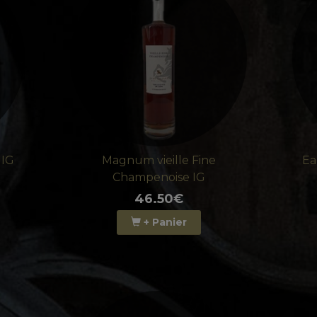
 IG
Magnum vieille Fine
Ea
Champenoise IG
46.50€
+ Panier
NE CHAMPENOISE I
IMUM DE VIEILLISSEMENT - DIGESTIF