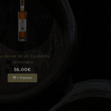
u-de-vie de vin Cuvée du
centenaire
56.00€
+ Panier
G CLUB 1911
 - 40% DE L'ALCOOL