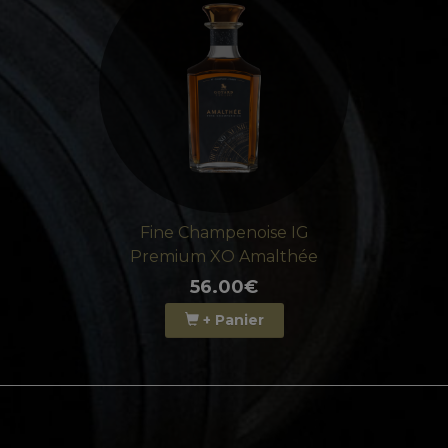
28.00€
+ Panier
+ d'info
Fine Champenoise IG
Premium XO Amalthée
56.00€
+ Panier