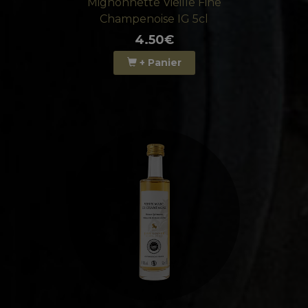
Mignonnette Vieille Fine
Champenoise IG 5cl
4.50€
+ Panier
+ d'info
4.50€
+ Panier