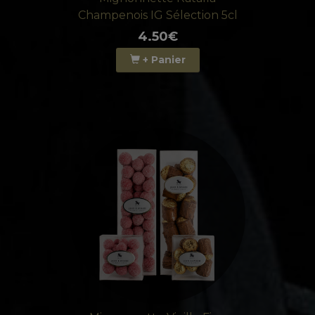
DES REFLETS TOPAZE.
Champenois IG Sélection 5cl
4.50€
NEZ :
ARÔMES DE PRUNEAU, DE PAIN
D'ÉPICES ET DE CARAMEL.
+ Panier
BOUCHE :
GOURMANDE ET SOYEUSE, AVEC DES
NOTES DE MIEL D'ACACIA, DE CHOCOLAT AU
LAIT ET DE FRUITS CONFITS.
COMMENTAIRE :
GOURMAND ET HARMONIEUX, LE RATAFIA
CHAMPENOIS IG CLUB 1911 EST LA PARFAITE
EXPRESSION DE TOUTE LA RICHESSE DES
SPIRITUEUX DE LA CHAMPAGNE.
5CL
18 % D'ALCOOL
RATAFIA CHAMPENOIS IG SÉLÉCTION